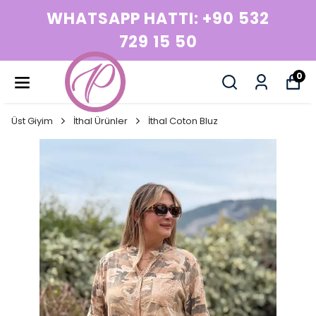
WHATSAPP HATTI: +90 532
729 15 50
0
Üst Giyim
İthal Ürünler
İthal Coton Bluz