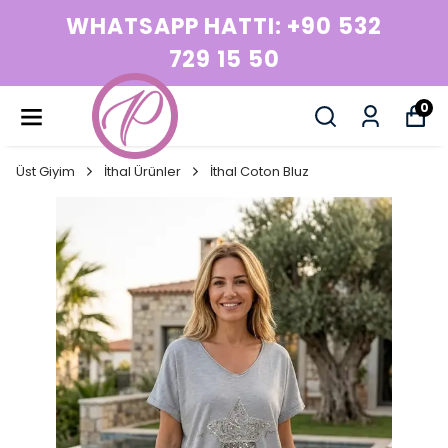
WHATSAPP HATTI: +90 532
729 15 50
0
Üst Giyim
İthal Ürünler
İthal Coton Bluz