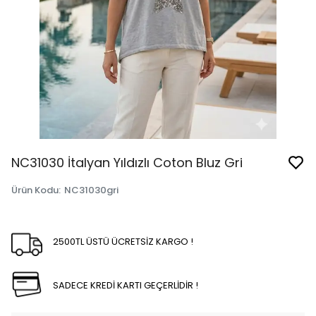
NC31030 İtalyan Yıldızlı Coton Bluz Gri
Ürün Kodu
:
NC31030gri
2500TL ÜSTÜ ÜCRETSİZ KARGO !
SADECE KREDİ KARTI GEÇERLİDİR !