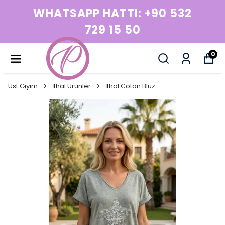
WHATSAPP HATTI: +90 532
729 15 50
0
Üst Giyim
İthal Ürünler
İthal Coton Bluz