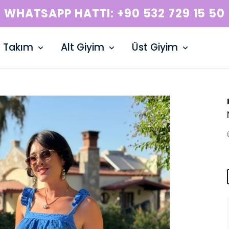
WHATSAPP HATTI: +90 532 729 15 50
Takım
Alt Giyim
Üst Giyim