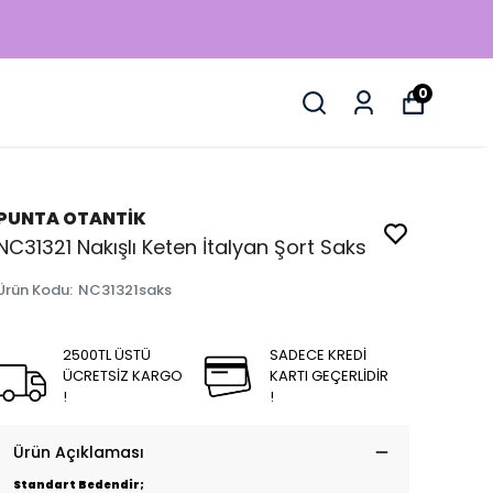
0
PUNTA OTANTİK
NC31321 Nakışlı Keten İtalyan Şort Saks
Ürün Kodu
:
NC31321saks
2500TL ÜSTÜ
SADECE KREDİ
ÜCRETSİZ KARGO
KARTI GEÇERLİDİR
!
!
Ürün Açıklaması
Standart Bedendir;