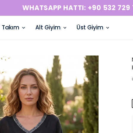
WHATSAPP HATTI: +90 532 729 15 50
Takım
Alt Giyim
Üst Giyim