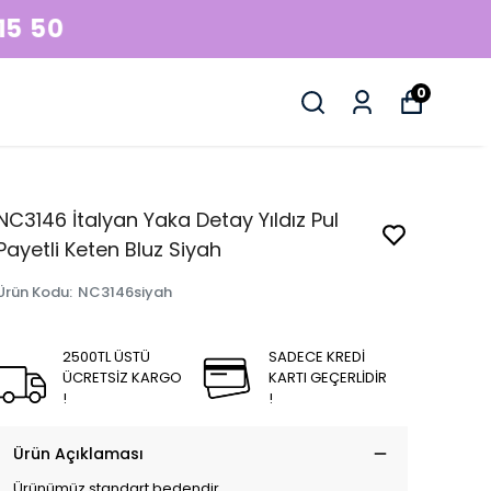
0
NC3146 İtalyan Yaka Detay Yıldız Pul
Payetli Keten Bluz Siyah
Ürün Kodu
:
NC3146siyah
2500TL ÜSTÜ
SADECE KREDİ
ÜCRETSİZ KARGO
KARTI GEÇERLİDİR
!
!
Ürün Açıklaması
Ürünümüz standart bedendir.