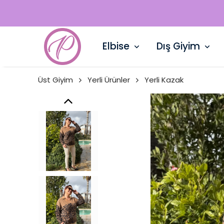
Elbise
Dış Giyim
Üst Giyim
Yerli Ürünler
Yerli Kazak