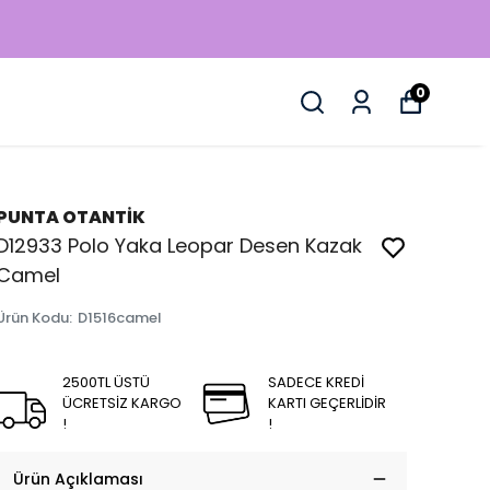
0
PUNTA OTANTİK
D12933 Polo Yaka Leopar Desen Kazak
Camel
Ürün Kodu
:
D1516camel
2500TL ÜSTÜ
SADECE KREDİ
ÜCRETSİZ KARGO
KARTI GEÇERLİDİR
!
!
Ürün Açıklaması