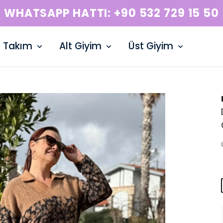
WHATSAPP HATTI: +90 532 729 15 50
Takım
Alt Giyim
Üst Giyim