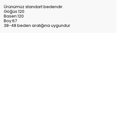
Ürünümüz standart bedendir.
Göğüs:120
Basen:120
Boy:67
38-48 beden aralığına uygundur