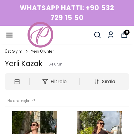
WHATSAPP HATTI: +90 532
729 15 50
0
Üst Giyim
Yerli Ürünler
Yerli Kazak
64
ürün
Filtrele
Sırala