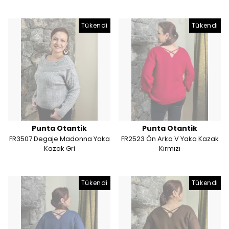
Tükendi
Tükendi
Punta Otantik
Punta Otantik
FR3507 Degaje Madonna Yaka
FR2523 Ön Arka V Yaka Kazak
Kazak Gri
Kırmızı
Tükendi
Tükendi