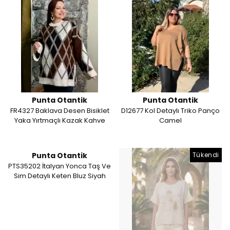
Punta Otantik
Punta Otantik
FR4327 Baklava Desen Bisiklet
D12677 Kol Detaylı Triko Panço
Yaka Yırtmaçlı Kazak Kahve
Camel
Punta Otantik
Tükendi
PTS35202 İtalyan Yonca Taş Ve
Sim Detaylı Keten Bluz Siyah