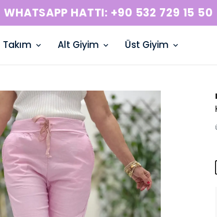
WHATSAPP HATTI: +90 532 729 15 50
Takım
Alt Giyim
Üst Giyim