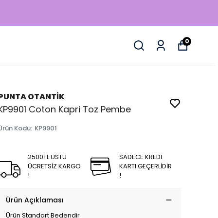
0
PUNTA OTANTİK
KP9901 Coton Kapri Toz Pembe
Ürün Kodu
:
KP9901
2500TL ÜSTÜ
SADECE KREDİ
ÜCRETSİZ KARGO
KARTI GEÇERLİDİR
!
!
Ürün Açıklaması
Ürün Standart Bedendir