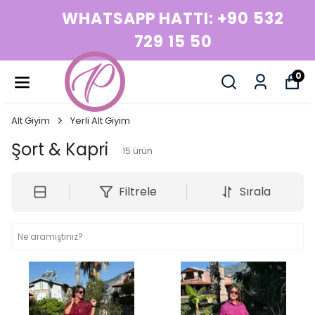
WHATSAPP HATTI: +90 532
729 15 50
0
Alt Giyim
Yerli Alt Giyim
Şort & Kapri
15
ürün
Filtrele
Sırala