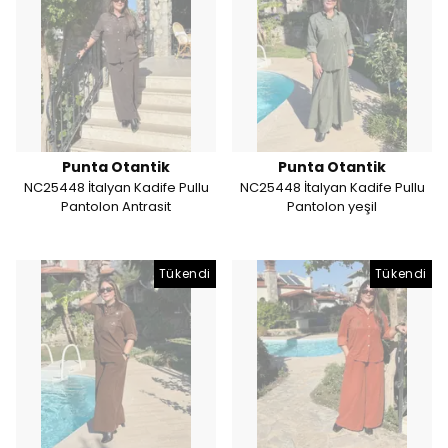
Punta Otantik
Punta Otantik
NC25448 İtalyan Kadife Pullu
NC25448 İtalyan Kadife Pullu
Pantolon Antrasit
Pantolon yeşil
Tükendi
Tükendi