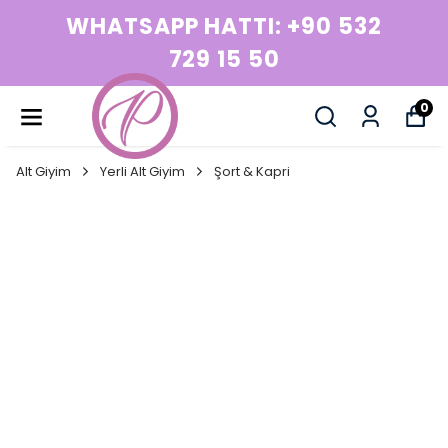
WHATSAPP HATTI: +90 532
729 15 50
0
Alt Giyim
Yerli Alt Giyim
Şort & Kapri