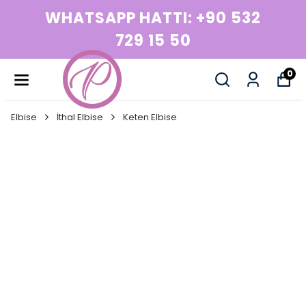
WHATSAPP HATTI: +90 532
729 15 50
0
Elbise
İthal Elbise
Keten Elbise