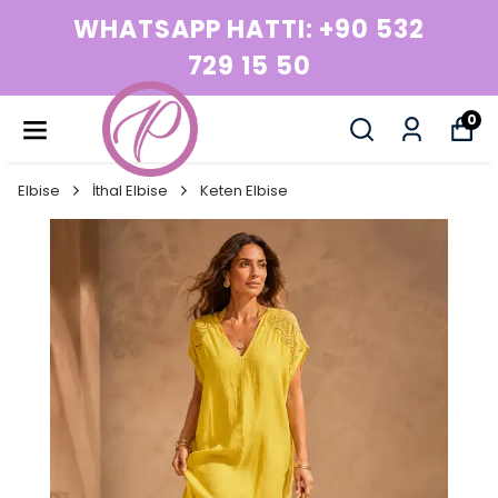
WHATSAPP HATTI: +90 532
729 15 50
0
Elbise
İthal Elbise
Keten Elbise