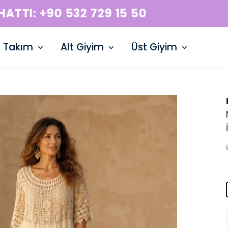
WHATSAPP HATTI: +90 532 729 15 50
Takım
Alt Giyim
Üst Giyim