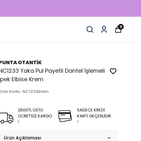
0
PUNTA OTANTİK
NC1233 Yaka Pul Payetli Dantel İşlemeli
İpek Elbise Krem
Ürün Kodu
:
NC1233krem
2500TL ÜSTÜ
SADECE KREDİ
ÜCRETSİZ KARGO
KARTI GEÇERLİDİR
!
!
Ürün Açıklaması