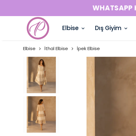
Elbise
Dış Giyim
Elbise
İthal Elbise
İpek Elbise