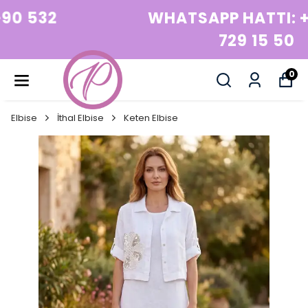
WHATSAPP HATTI: +90 532
729 15 50
0
Elbise
İthal Elbise
Keten Elbise